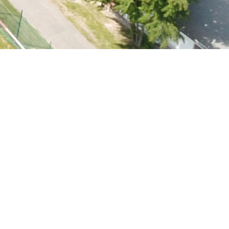
Erleben Sie, gemeinsam mit der
ganzen Familie, die kühlende Frische
des unmittelbar angrenzenden
„Badepark“ und genießen Sie die
heißesten Sommertage.