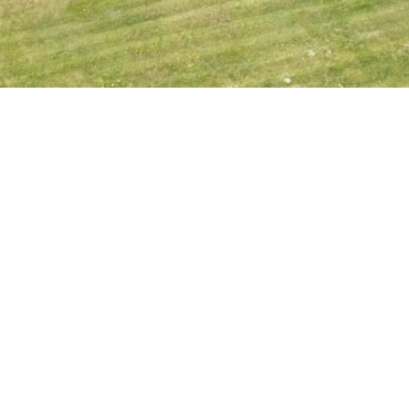
Verbringen Sie einen wunderschönen
Erholungsurlaub auf unserem
familiären Campingplatz in der
kleinen Gemeinde Reinsberg.