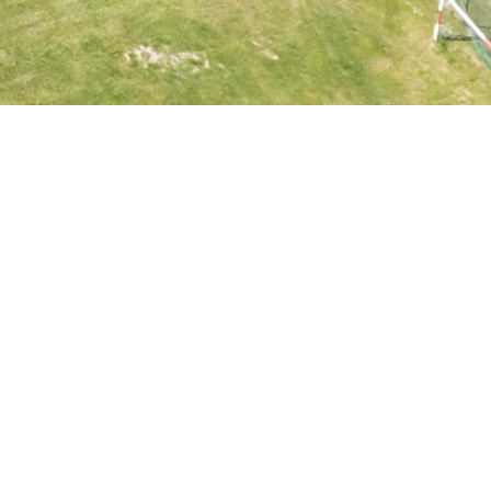
Lassen Sie sich verzaubern von der
unberührten Natur - unterwegs auf
den Wanderpfäden der Grabentour,
einem Zeugnis des Bergbaus in
unserer Region.