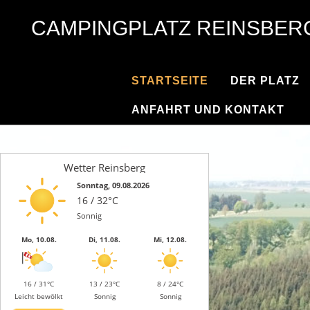
CAMPINGPLATZ REINSBER
STARTSEITE
DER PLATZ
ANFAHRT UND KONTAKT
Wetter Reinsberg
Sonntag, 09.08.2026
16 / 32°C
Sonnig
Mo, 10.08.
Di, 11.08.
Mi, 12.08.
16 / 31°C
13 / 23°C
8 / 24°C
Leicht bewölkt
Sonnig
Sonnig